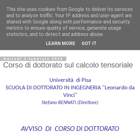
This site uses cookies from Google to deliver its services
and to analyze traffic. Your IP address and user-agent are
shared with Google along with performance and security
Dipartimento di Ingegneria Civile e Industriale :: Università
metrics to ensure quality of service, generate usage
di Pisa :: Bacheca ufficiale
statistics, and to detect and address abuse.
LEARN MORE
GOT IT
▼
martedì 2 febbraio 2016
Corso di dottorato sul calcolo tensoriale
Università di Pisa
SCUOLA DI DOTTORATO IN INGEGNERIA "Leonardo da
Vinci"
Stefano BENNATI (Direttore)
AVVISO DI CORSO DI DOTTORATO