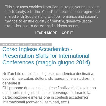
This site uses cookies from Google to deliver its services
and to analyze traffic. Your IP address and user-agent are
shared with Google along with performance and security
Dipartimento di Ingegneria Civile e Industriale :: Università
metrics to ensure quality of service, generate usage
di Pisa :: Bacheca ufficiale
statistics, and to detect and address abuse.
LEARN MORE
GOT IT
▼
mercoledì 30 aprile 2014
Corso Inglese Accademico -
Presentation Skills for International
Conferences (maggio-giugno 2014)
Nell'ambito dei corsi di inglese accademico destinati a
docenti, ricercatori, dottorandi, laureandi e a studiosi in
generale il
CLI propone due corsi di inglese finalizzati allo sviluppo
delle abilita' linguistiche che intervengono durante la
partecipazione e interazione in contesti accademici
internazionali (convegni, seminari, ecc.).