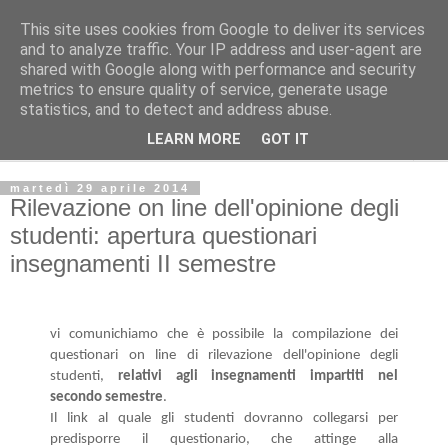
This site uses cookies from Google to deliver its services
and to analyze traffic. Your IP address and user-agent are
shared with Google along with performance and security
Dipartimento di Ingegneria Civile e Industriale :: Università
metrics to ensure quality of service, generate usage
di Pisa :: Bacheca ufficiale
statistics, and to detect and address abuse.
LEARN MORE
GOT IT
▼
martedì 29 aprile 2014
Rilevazione on line dell'opinione degli
studenti: apertura questionari
insegnamenti II semestre
vi comunichiamo che è possibile la compilazione dei
questionari on line di rilevazione dell'opinione degli
studenti,
relativi agli insegnamenti impartiti nel
secondo semestre
.
Il link al quale gli studenti dovranno collegarsi per
predisporre il questionario, che attinge alla