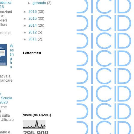
cadenza
►
gennaio
(3)
016
►
2016
(30)
rmazioni
 a:
►
2015
(33)
Nieri
ettore
►
2014
(26)
►
2012
(5)
ento di
►
2011
(2)
W
es
Lettori fissi
tin
g
h
o
ativa a
mancare
o
 Scuola
 2020
a che
i
Visite (da 12/2011)
i sulla
Ufficiale
i
o
295,908
nario e