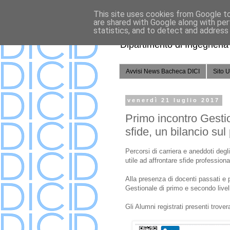
This site uses cookies from Google to 
are shared with Google along with per
statistics, and to detect and address
Dipartimento di Ingegneria C
Avvisi News Bacheca DICI
Sito U
venerdì 21 luglio 2017
Primo incontro Gestio
sfide, un bilancio sul
Percorsi di carriera e aneddoti degl
utile ad affrontare sfide professio
Alla presenza di docenti passati e p
Gestionale di primo e secondo livell
Gli Alumni registrati presenti trov