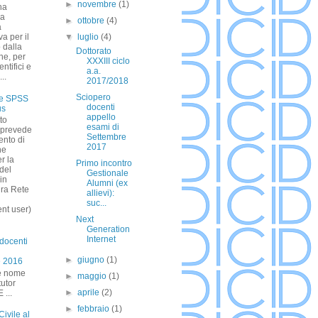
►
novembre
(1)
ha
la
►
ottobre
(4)
a
va per il
▼
luglio
(4)
 dalla
Dottorato
ne, per
XXXIII ciclo
entifici e
a.a.
...
2017/2018
Sciopero
ze SPSS
docenti
us
appello
tto
esami di
prevede
Settembre
ento di
2017
ne
r la
Primo incontro
 del
Gestionale
in
Alumni (ex
ura Rete
allievi):
suc...
ent user)
Next
Generation
Internet
 docenti
►
giugno
(1)
e 2016
e nome
►
maggio
(1)
tutor
►
aprile
(2)
...
►
febbraio
(1)
Civile al