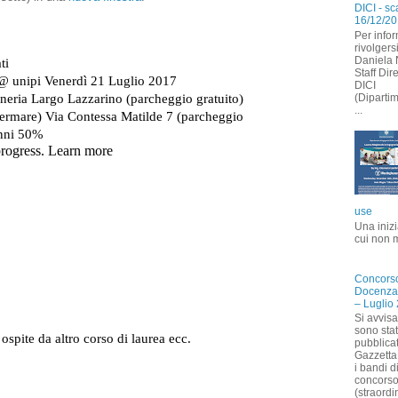
DICI - s
16/12/2
Per info
rivolgersi
Daniela 
Staff Dir
DICI
(Dipartim
...
use
Una inizi
cui non 
Concors
Docenza
– Luglio
Si avvis
sono stat
pubblicat
Gazzetta 
i bandi d
concors
(straordi