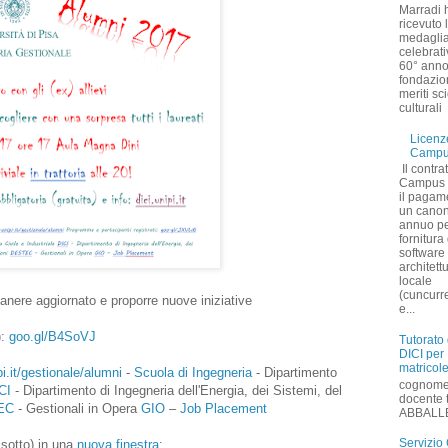
Marradi 
ricevuto 
medagli
celebrati
60° anno
fondazio
meriti sci
culturali 
Licen
Camp
​​ Il contra
Campus 
il pagam
un cano
annuo pe
fornitura
software 
architett
locale
(cuncurr
anere aggiornato e proporre nuove iniziative
e...
):
goo.gl/B4SoVJ
Tutorato
DICI per
matricol
pi.it/gestionale/alumni
-
Scuola di Ingegneria
- Dipartimento
cognom
CI
- Dipartimento di Ingegneria dell'Energia, dei Sistemi, del
docente 
EC
- Gestionali in Opera
GIO
–
Job Placement
ABBALLE 
Servizio 
 sotto) in una
nuova finestra
: