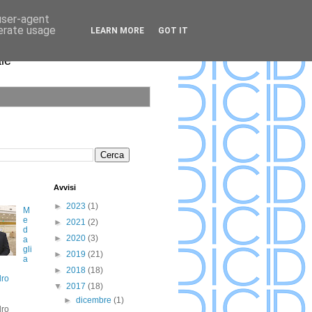
 user-agent
nerate usage
LEARN MORE
GOT IT
ale
Avvisi
►
2023
(1)
M
e
►
2021
(2)
d
►
2020
(3)
a
gli
►
2019
(21)
a
►
2018
(18)
dro
▼
2017
(18)
►
dicembre
(1)
dro