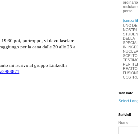
ordinario)
reclutam
perso...
(senza ti
UNO DE
NOSTRI 
STUDEN
DELLA
SPECIAL
IN INGE
NUCLE
SCELTO
TESTIM
PER ITER
REATTO
FUSIONE
COSTRUZ
Translate
Select Lan
Scrivici!
Nome