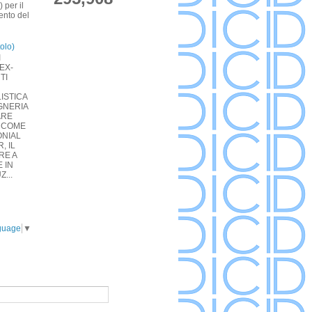
 per il
ento del
tolo)
I
EX-
TI
ISTICA
GNERIA
ARE
 COME
ONIAL
, IL
RE A
 IN
...
guage
▼