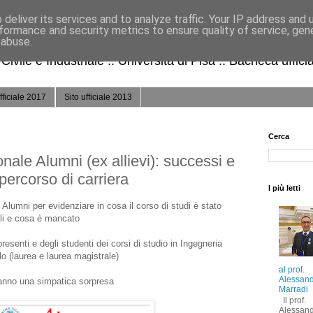
deliver its services and to analyze traffic. Your IP address and
formance and security metrics to ensure quality of service, ge
 abuse.
ivile e Industriale :: Università di Pisa :: Bacheca uffici
fficiale 2017
Sito ufficiale 2013
Cerca
nale Alumni (ex allievi): successi e
 percorso di carriera
I più letti
i Alumni per evidenziare in cosa il corso di studi è stato
nali e cosa è mancato
resenti e degli studenti dei corsi di studio in Ingegneria
o (laurea e laurea magistrale)
al prof.
Alessan
eranno una simpatica sorpresa
Marradi
Il prof.
Alessan