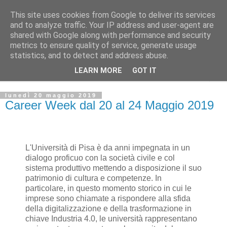
This site uses cookies from Google to deliver its services
and to analyze traffic. Your IP address and user-agent are
shared with Google along with performance and security
Dipartimento di Ingegneria Civile e Industriale :: Università
metrics to ensure quality of service, generate usage
di Pisa :: Bacheca ufficiale
statistics, and to detect and address abuse.
LEARN MORE
GOT IT
▼
lunedì 20 maggio 2019
Career Week dal 20 al 24 Maggio 2019
L'Università di Pisa è da anni impegnata in un
dialogo proficuo con la società civile e col
sistema produttivo mettendo a disposizione il suo
patrimonio di cultura e competenze. In
particolare, in questo momento storico in cui le
imprese sono chiamate a rispondere alla sfida
della digitalizzazione e della trasformazione in
chiave Industria 4.0, le università rappresentano