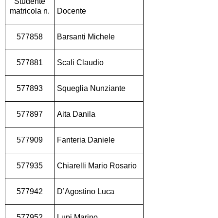
Studente
matricola n.
Docente
577858
Barsanti Michele
577881
Scali Claudio
577893
Squeglia Nunziante
577897
Aita Danila
577909
Fanteria Daniele
577935
Chiarelli Mario Rosario
577942
D’Agostino Luca
577952
Lupi Marino