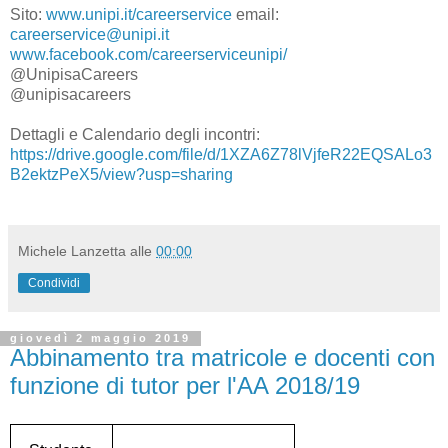
Sito:
www.unipi.it/careerservice
email:
careerservice@unipi.it
www.facebook.com/careerserviceunipi/
@UnipisaCareers
@unipisacareers
Dettagli e Calendario degli incontri:
https://drive.google.com/file/d/1XZA6Z78lVjfeR22EQSALo3
B2ektzPeX5/view?usp=sharing
Michele Lanzetta
alle
00:00
Condividi
giovedì 2 maggio 2019
Abbinamento tra matricole e docenti con
funzione di tutor per l'AA 2018/19