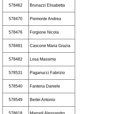
578462
Brunazzi Elisabetta
578470
Piemonte Andrea
578476
Forgione Nicola
578481
Cascone Maria Grazia
578482
Losa Massimo
578531
Paganucci Fabrizio
578540
Fanteria Daniele
578549
Bertei Antonio
578618
Marradi Alessandro