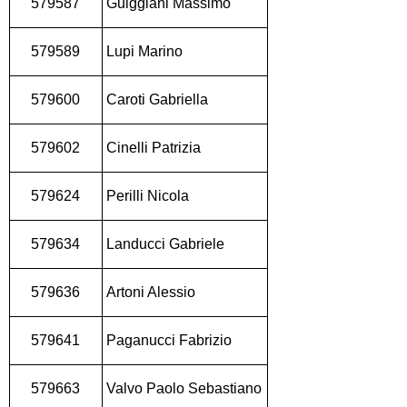
579587
Guiggiani Massimo
579589
Lupi Marino
579600
Caroti Gabriella
579602
Cinelli Patrizia
579624
Perilli Nicola
579634
Landucci Gabriele
579636
Artoni Alessio
579641
Paganucci Fabrizio
579663
Valvo Paolo Sebastiano