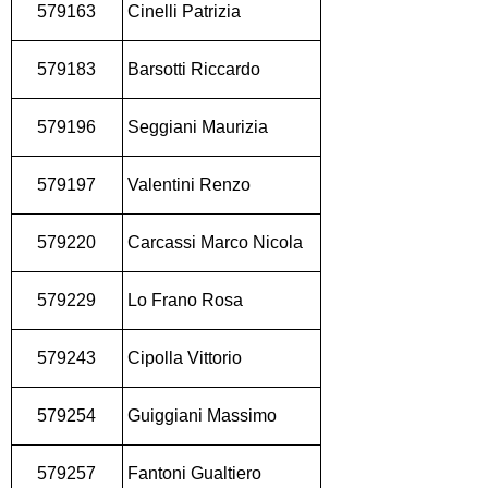
579163
Cinelli Patrizia
579183
Barsotti Riccardo
579196
Seggiani Maurizia
579197
Valentini Renzo
579220
Carcassi Marco Nicola
579229
Lo Frano Rosa
579243
Cipolla Vittorio
579254
Guiggiani Massimo
579257
Fantoni Gualtiero