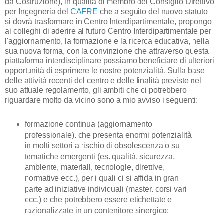
da Costruzione), i
n qualità di membro del Consiglio Direttivo
per Ingegneria del
CAFRE
che a seguito del nuovo statuto
si dovrà trasformare in Centro Interdipartimentale, propongo
ai colleghi di aderire al futuro Centro Interdipartimentale per
l'aggiornamento, la formazione e la ricerca educativa, nella
sua nuova forma, con la
convinzione che attraverso questa
piattaforma interdisciplinare possiamo beneficiare di ulteriori
opportunità di esprimere le nostre potenzialità.
Sulla base
delle attività recenti del centro e delle finalità previste nel
suo attuale regolamento,
gli
ambiti che ci potrebbero
riguardare molto da vicino sono a mio avviso
i seguenti:
formazione continua (aggiornamento
professionale), che presenta enormi potenzialità
in molti settori a rischio di obsolescenza o su
tematiche emergenti (es. qualità, sicurezza,
ambiente, materiali, tecnologie, direttive,
normative ecc.), per i quali ci si affida in gran
parte ad iniziative individuali (master, corsi vari
ecc.) e che potrebbero essere etichettate e
razionalizzate in un contenitore sinergico;