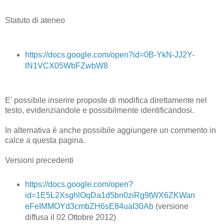
Statuto di ateneo
https://docs.google.com/open?id=0B-YkN-JJ2Y-
lN1VCX05WbFZwbW8
E' possibile inserire proposte di modifica direttamente nel
testo, evidenziandole e possibilmente identificandosi.
In alternativa è anche possibile aggiungere un commento in
calce a questa pagina.
Versioni precedenti
https://docs.google.com/open?
id=1E5L2XsghlOqDa1d5bn0ziRg9tWX6ZKWan
eFeIMMOYd3cmbZH6sE84uaI30Ab
(versione
diffusa il 02 Ottobre 2012)