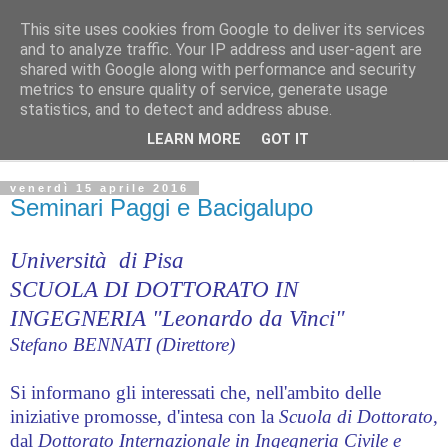
This site uses cookies from Google to deliver its services
and to analyze traffic. Your IP address and user-agent are
shared with Google along with performance and security
Dipartimento di Ingegneria Civile e Industriale :: Università
metrics to ensure quality of service, generate usage
di Pisa :: Bacheca ufficiale
statistics, and to detect and address abuse.
LEARN MORE
GOT IT
▼
venerdì 15 aprile 2016
Seminari Paggi e Bacigalupo
Università di Pisa
SCUOLA DI DOTTORATO IN
INGEGNERIA "Leonardo da Vinci"
Stefano BENNATI (Direttore)
Si informano gli interessati che, nell'ambito delle
iniziative promosse, d'intesa con la
Scuola di Dottorato
,
dal
Dottorato Internazionale in Ingegneria Civile e