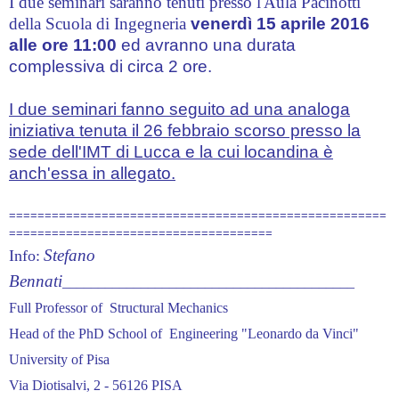
I due seminari saranno tenuti presso l'Aula Pacinotti
della Scuola di Ingegneria
venerdì 15 aprile 2016
alle ore 11:00
ed
avranno una durata
complessiva di circa 2 ore
.
I due seminari fanno seguito ad una analoga
iniziativa tenuta il 26 febbraio scorso presso la
sede dell'IMT di Lucca e la cui locandina è
anch'essa in allegato.
=====================================================
=====================================
Stefano
​Info:
Bennati
_________________________________________
Full Professor of Structural Mechanics
Head of the PhD School of Engineering "Leonardo da Vinci"
University of Pisa
Via Diotisalvi, 2 - 56126 PISA