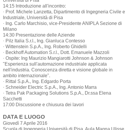
Università di Pisa
14:15 Introduzione all'incontro:
· Prof. Michele Lanzetta, Dipartimento di Ingegneria Civile e
Industriale, Università di Pisa
· Ing. Carlo Marchisio, vice-Presidente ANIPLA Sezione di
Milano
14:30 Presentazione delle Aziende
· Pilz Italia S.r.l., Ing. Gianluca Contesso
· Wittenstein S.p.A., Ing. Roberto Ghidelli
· Beckhoff Automation S.r.l., Dott. Emanuele Mazzoli
· Ospite: Ing Maurizio Mangiarotti Johnson & Johnson
"Esperienza sull'automazione industriale applicata
nell'industria. Conoscenza diretta e visione globale in
ambito internazionale".
· Rittal S.p.A., Ing. Edgardo Porta
· Schneider Electric S.p.A., Ing. Antonio Marra
· Tetra Pak Packaging Solutions S.p.A., Dr.ssa Elena
Sacchetti
17:00 Discussione e chiusura dei lavori
DATA E LUOGO
Giovedì 7 Aprile 2016
Scuola di Ingegneria Università di Pisa, Aula Magna Ulisse