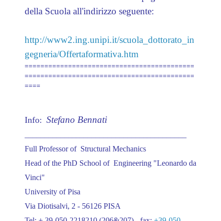
della Scuola all'indirizzo seguente:
http://www2.ing.unipi.it/scuola_dottorato_in
gegneria/Offertaformativa.htm
===========================================
===========================================
====
Stefano Bennati
​Info:
_________________________________________
Full Professor of Structural Mechanics
Head of the PhD School of Engineering "Leonardo da
Vinci"
University of Pisa
Via Diotisalvi, 2 - 56126 PISA
Tel: + 39-050-2218210 (206&207) - fax:
+39-050-